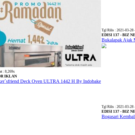
Tgl Rilis : 2021-03-28 
EDISI 137 - BIZ 
Bukalapak Ajak
at : 8,269x
OR IKLAN
er`sfriend Deck Oven ULTRA 1442 H By Indobake
Tgl Rilis : 2021-03-28 
EDISI 137 - BIZ 
Bogasari Kembal