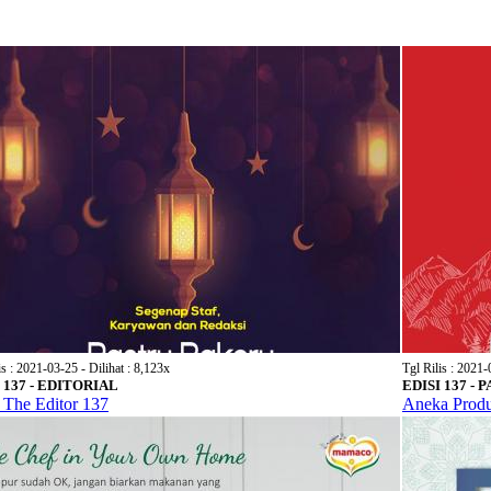
is : 2021-03-25 - Dilihat : 8,123x
Tgl Rilis : 2021-
 137 - EDITORIAL
EDISI 137 -
 The Editor 137
Aneka Prod