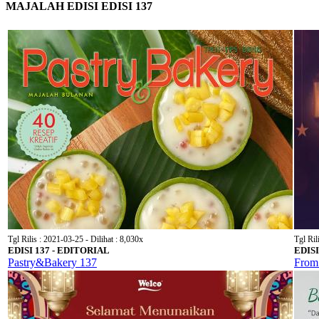
MAJALAH EDISI EDISI 137
Tgl Rilis : 2021-03-25 - Dilihat : 8,030x
Tgl Ril
EDISI 137 - EDITORIAL
EDISI
Pastry&Bakery 137
From