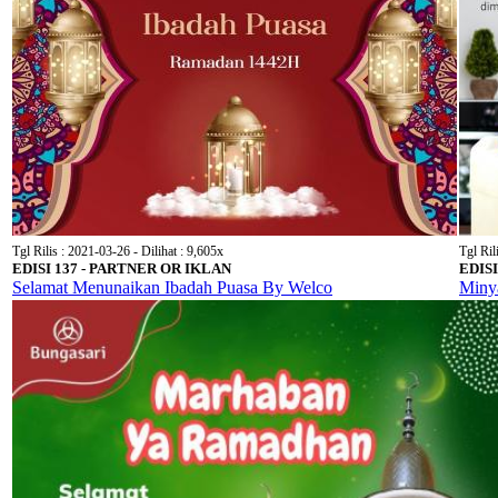
Tgl Rilis : 2021-03-26 - Dilihat : 9,605x
Tgl Ril
EDISI 137 - PARTNER OR IKLAN
EDIS
Selamat Menunaikan Ibadah Puasa By Welco
Miny