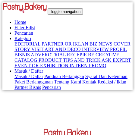
Toggle navigation
Home
Filter Edisi
Pencarian
Kategori
EDITORIAL
PARTNER OR IKLAN
BIZ NEWS
COVER
STORY
VISIT
ART AND DECO
INTERVIEW
PROFIL
BISNIS
ADVEROTRIAL RECEPIE
BE CREATIVE
CATALOG PRODUCT
TIPS AND TRICK
ASK EXPERT
EVENT OR EXHIBITION
INTERN PROMO
Masuk / Daftar
Masuk / Daftar
Panduan Berlanggan
Syarat Dan Ketentuan
Paket Berlangganan
Tentang Kami
Kontak Redaksi / Iklan
Partner Bisnis
Pencarian