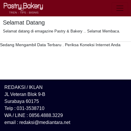
Toggl
Selamat Datang
Selamat datang di emagazine Pastry & Bakery .. Selamat Membaca.
Sedang Mengambil Data Terbaru . Periksa Koneksi Internet Anda
REDAKSI / IKLAN
JL Veteran Blok 9-B
Surabaya 60175
Telp : 031-3538710
WA / LINE : 0856.4888.3229
email : redaksi@mediantara.net